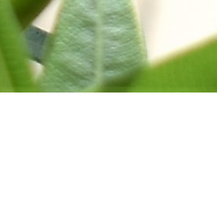
Een huis vol geschiedenis
Welkom op de website van B&B De Oude
Limonadefabriek in het Bourgondische Beek.
Onze B&B met twee gastenverblijven is
gevestigd in een voormalig 17-eeuws carré
boerderij. De naam verklapt het al, De Oude